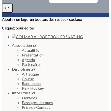
OK
Ajoutez un logo, un bouton, des réseaux sociaux
Cliquez pour éditer
Association
▴
▾
Actualités
Présentation
Agenda
Partenaires
Disciplines
▴
▾
Artistique
Course
Randonnée
Rink Hockey
Infos utiles
▴
▾
Horaires
Passages de roues
Prise de Contact