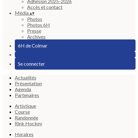
Adhésion 2025-2026
Accès et contact
Média
▴
▾
Photos
Photos 6H
Presse
Archives
6H de Colmar
Se connecter
Actualités
Présentation
Agenda
Partenaires
Artistique
Course
Randonnée
Rink Hockey
Horaires