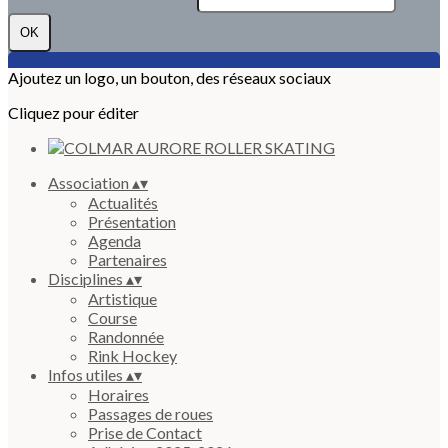
OK
Ajoutez un logo, un bouton, des réseaux sociaux
Cliquez pour éditer
Association
▴
▾
Actualités
Présentation
Agenda
Partenaires
Disciplines
▴
▾
Artistique
Course
Randonnée
Rink Hockey
Infos utiles
▴
▾
Horaires
Passages de roues
Prise de Contact