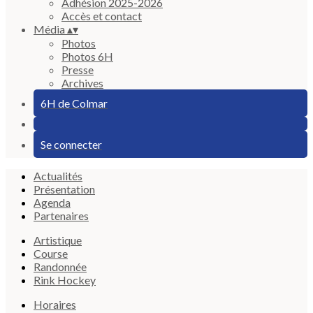
Adhésion 2025-2026
Accès et contact
Média
▴
▾
Photos
Photos 6H
Presse
Archives
6H de Colmar
Se connecter
Actualités
Présentation
Agenda
Partenaires
Artistique
Course
Randonnée
Rink Hockey
Horaires