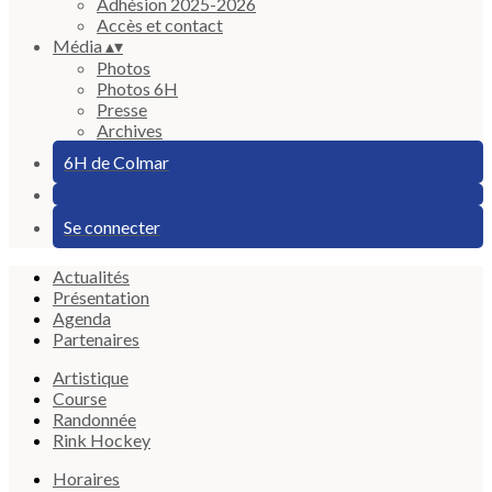
Adhésion 2025-2026
Accès et contact
Média
▴
▾
Photos
Photos 6H
Presse
Archives
6H de Colmar
Se connecter
Actualités
Présentation
Agenda
Partenaires
Artistique
Course
Randonnée
Rink Hockey
Horaires