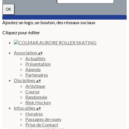
OK
Ajoutez un logo, un bouton, des réseaux sociaux
Cliquez pour éditer
Association
▴
▾
Actualités
Présentation
Agenda
Partenaires
Disciplines
▴
▾
Artistique
Course
Randonnée
Rink Hockey
Infos utiles
▴
▾
Horaires
Passages de roues
Prise de Contact