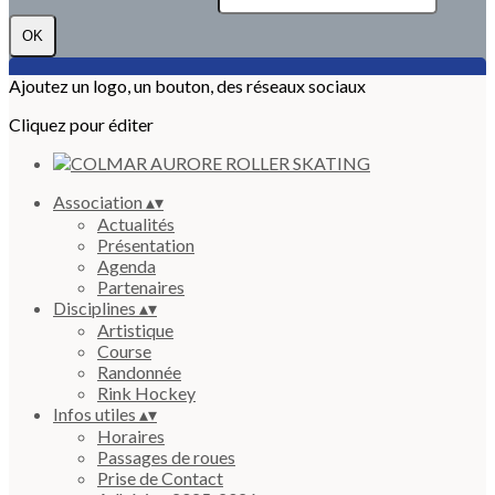
OK
Ajoutez un logo, un bouton, des réseaux sociaux
Cliquez pour éditer
Association
▴
▾
Actualités
Présentation
Agenda
Partenaires
Disciplines
▴
▾
Artistique
Course
Randonnée
Rink Hockey
Infos utiles
▴
▾
Horaires
Passages de roues
Prise de Contact