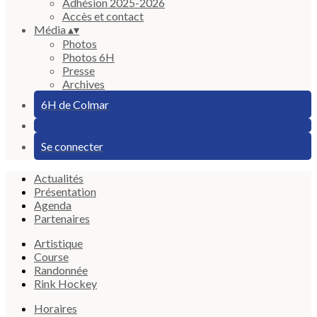
Adhésion 2025-2026
Accès et contact
Média
▴
▾
Photos
Photos 6H
Presse
Archives
6H de Colmar
Se connecter
Actualités
Présentation
Agenda
Partenaires
Artistique
Course
Randonnée
Rink Hockey
Horaires