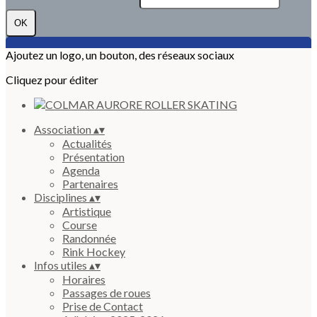
OK
Ajoutez un logo, un bouton, des réseaux sociaux
Cliquez pour éditer
Association
▴
▾
Actualités
Présentation
Agenda
Partenaires
Disciplines
▴
▾
Artistique
Course
Randonnée
Rink Hockey
Infos utiles
▴
▾
Horaires
Passages de roues
Prise de Contact