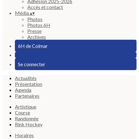
Adhésion 2025-2026
Accès et contact
Média
▴
▾
Photos
Photos 6H
Presse
Archives
6H de Colmar
Se connecter
Actualités
Présentation
Agenda
Partenaires
Artistique
Course
Randonnée
Rink Hockey
Horaires