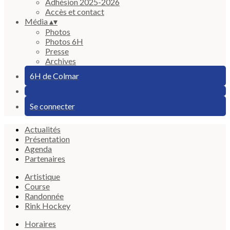
Adhésion 2025-2026
Accès et contact
Média
▴
▾
Photos
Photos 6H
Presse
Archives
6H de Colmar
Se connecter
Actualités
Présentation
Agenda
Partenaires
Artistique
Course
Randonnée
Rink Hockey
Horaires