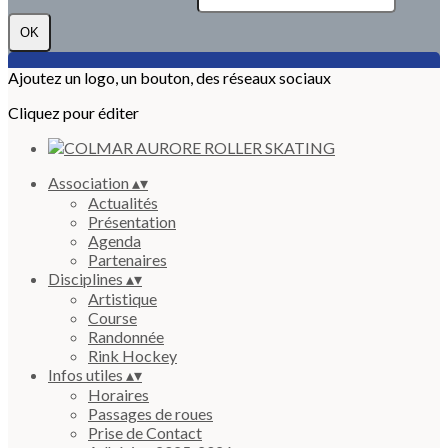
OK
Ajoutez un logo, un bouton, des réseaux sociaux
Cliquez pour éditer
Association
▴
▾
Actualités
Présentation
Agenda
Partenaires
Disciplines
▴
▾
Artistique
Course
Randonnée
Rink Hockey
Infos utiles
▴
▾
Horaires
Passages de roues
Prise de Contact