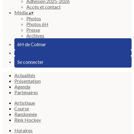
Adhésion 2025-2026
Accès et contact
Média
▴
▾
Photos
Photos 6H
Presse
Archives
6H de Colmar
Se connecter
Actualités
Présentation
Agenda
Partenaires
Artistique
Course
Randonnée
Rink Hockey
Horaires