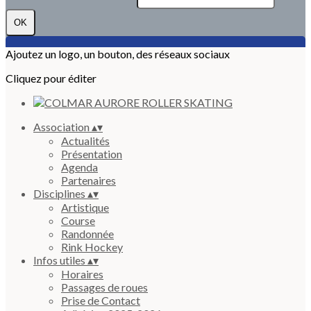
OK
Ajoutez un logo, un bouton, des réseaux sociaux
Cliquez pour éditer
Association
▴
▾
Actualités
Présentation
Agenda
Partenaires
Disciplines
▴
▾
Artistique
Course
Randonnée
Rink Hockey
Infos utiles
▴
▾
Horaires
Passages de roues
Prise de Contact