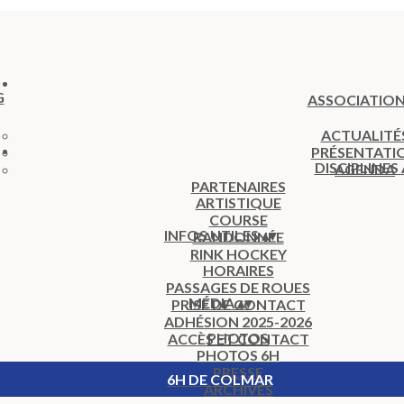
ASSOCIATIO
ACTUALITÉ
PRÉSENTATI
DISCIPLINES
AGENDA
PARTENAIRES
ARTISTIQUE
COURSE
INFOS UTILES
▴
▾
RANDONNÉE
RINK HOCKEY
HORAIRES
PASSAGES DE ROUES
MÉDIA
▴
▾
PRISE DE CONTACT
ADHÉSION 2025-2026
PHOTOS
ACCÈS ET CONTACT
PHOTOS 6H
PRESSE
6H DE COLMAR
ARCHIVES