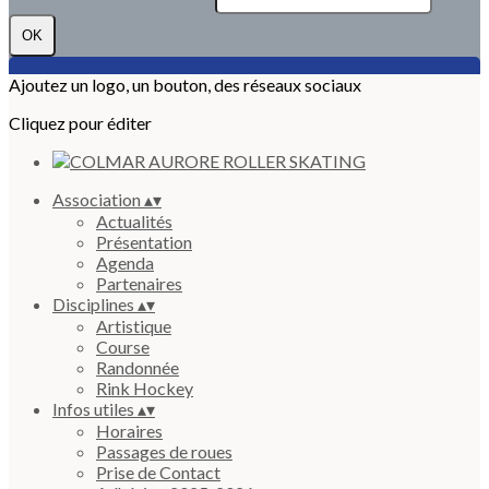
OK
Ajoutez un logo, un bouton, des réseaux sociaux
Cliquez pour éditer
Association
▴
▾
Actualités
Présentation
Agenda
Partenaires
Disciplines
▴
▾
Artistique
Course
Randonnée
Rink Hockey
Infos utiles
▴
▾
Horaires
Passages de roues
Prise de Contact