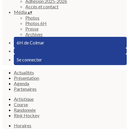
Adhésion 2025-2026
Accès et contact
Média
▴
▾
Photos
Photos 6H
Presse
Archives
6H de Colmar
Se connecter
Actualités
Présentation
Agenda
Partenaires
Artistique
Course
Randonnée
Rink Hockey
Horaires