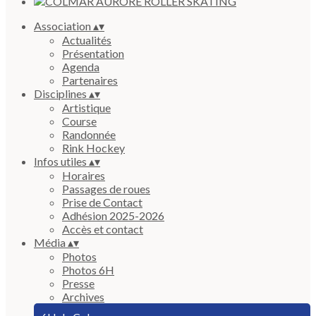
Association
▴
▾
Actualités
Présentation
Agenda
Partenaires
Disciplines
▴
▾
Artistique
Course
Randonnée
Rink Hockey
Infos utiles
▴
▾
Horaires
Passages de roues
Prise de Contact
Adhésion 2025-2026
Accès et contact
Média
▴
▾
Photos
Photos 6H
Presse
Archives