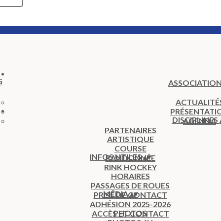
ASSOCIATIO
ACTUALITÉ
PRÉSENTATI
DISCIPLINES
AGENDA
PARTENAIRES
ARTISTIQUE
COURSE
INFOS UTILES
▴
▾
RANDONNÉE
RINK HOCKEY
HORAIRES
PASSAGES DE ROUES
MÉDIA
▴
▾
PRISE DE CONTACT
ADHÉSION 2025-2026
PHOTOS
ACCÈS ET CONTACT