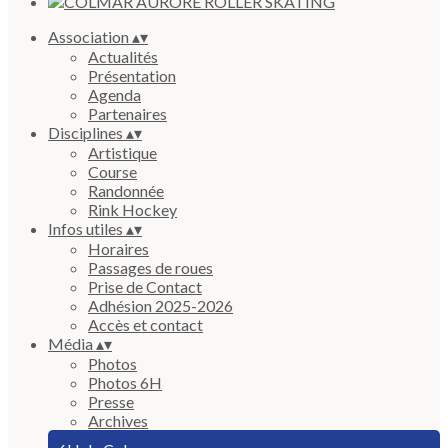
Association
▴
▾
Actualités
Présentation
Agenda
Partenaires
Disciplines
▴
▾
Artistique
Course
Randonnée
Rink Hockey
Infos utiles
▴
▾
Horaires
Passages de roues
Prise de Contact
Adhésion 2025-2026
Accès et contact
Média
▴
▾
Photos
Photos 6H
Presse
Archives